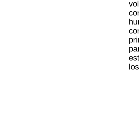
vol
co
hu
co
pri
par
es
lo