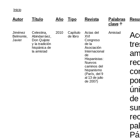
Inicio
Autor
Título
Año
Tipo
Revista
Palabras
Resu
clave
Jiménez
Celestina,
2010
Capítulo
Actas del
Amistad
Ac
Belmonte,
Abindarráez,
de libro
XVI
Javier
Don Quijote
Congreso
tre
y la tradición
de la
hispánica de
Asociación
am
la amistad
Internacional
de
Hispanistas:
req
Nuevos
caminos del
co
hispanismo
(París, del 9
al 13 de julio
por
de 2007)
ún
de
su
re
pa
Pá