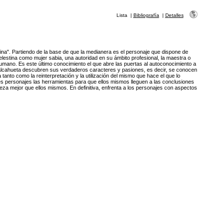
Lista
|
Bibliografía
|
Detalles
tina". Partiendo de la base de que la medianera es el personaje que dispone de
lestina como mujer sabia, una autoridad en su ámbito profesional, la maestra o
humano. Es este último conocimiento el que abre las puertas al autoconocimiento a
a alcahueta descubren sus verdaderos caracteres y pasiones, es decir, se conocen
tanto como la reinterpretación y la utilización del mismo que hace el que lo
ntes personajes las herramientas para que ellos mismos lleguen a las conclusiones
a mejor que ellos mismos. En definitiva, enfrenta a los personajes con aspectos