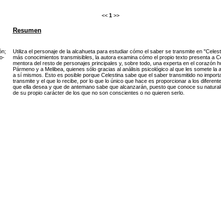
<<
1
>>
Resumen
ón
;
Utiliza el personaje de la alcahueta para estudiar cómo el saber se transmite en "Celes
o-
más conocimientos transmisibles, la autora examina cómo el propio texto presenta a Ce
mentora del resto de personajes principales y, sobre todo, una experta en el corazón 
Pármeno y a Melibea, quienes sólo gracias al análisis psicológico al que les somete l
a sí mismos. Esto es posible porque Celestina sabe que el saber transmitido no importa 
transmite y el que lo recibe, por lo que lo único que hace es proporcionar a los difere
que ella desea y que de antemano sabe que alcanzarán, puesto que conoce su naturalez
de su propio carácter de los que no son conscientes o no quieren serlo.