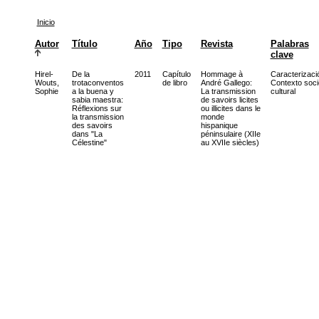
Inicio
Autor
Título
Año
Tipo
Revista
Palabras
clave
Hirel-
De la
2011
Capítulo
Hommage à
Caracterizaci
Wouts,
trotaconventos
de libro
André Gallego:
Contexto soci
Sophie
a la buena y
La transmission
cultural
sabia maestra:
de savoirs licites
Réflexions sur
ou illicites dans le
la transmission
monde
des savoirs
hispanique
dans "La
péninsulaire (XIIe
Célestine"
au XVIIe siècles)