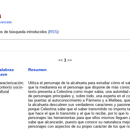
a
vanzada
ios de búsqueda introducidos (
RSS
):
<<
1
>>
alabras
Resumen
lave
aracterización
;
Utiliza el personaje de la alcahueta para estudiar cómo el sa
ontexto socio-
que la medianera es el personaje que dispone de más conoci
ltural
texto presenta a Celestina como mujer sabia, una autoridad 
de personajes principales y, sobre todo, una experta en el 
las puertas al autoconocimiento a Pármeno y a Melibea, quie
la alcahueta descubren sus verdaderos caracteres y pasione
porque Celestina sabe que el saber transmitido no importa ta
que hace el que lo transmite y el que lo recibe, por lo que l
personajes las herramientas para que ellos mismos lleguen 
sabe que alcanzarán, puesto que conoce su naturaleza mejor 
personajes con aspectos de su propio carácter de los que no