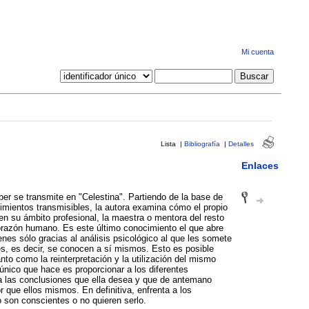
Mi cuenta
Lista
|
Bibliografía
|
Detalles
Enlaces
ber se transmite en "Celestina". Partiendo de la base de
mientos transmisibles, la autora examina cómo el propio
en su ámbito profesional, la maestra o mentora del resto
corazón humano. Es este último conocimiento el que abre
nes sólo gracias al análisis psicológico al que les somete
s, es decir, se conocen a sí mismos. Esto es posible
nto como la reinterpretación y la utilización del mismo
o único que hace es proporcionar a los diferentes
a las conclusiones que ella desea y que de antemano
que ellos mismos. En definitiva, enfrenta a los
 son conscientes o no quieren serlo.