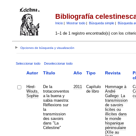
Bibliografía celestinesc
Inicio
|
Mostrar todo
|
Búsqueda simple
|
Búsqueda a
1–1 de 1 registro encontrado(s) con los criter
Opciones de búsqueda y visualización
Seleccionar todo
Deseleccionar todo
Autor
Título
Año
Tipo
Revista
P
c
Hirel-
De la
2011
Capítulo
Hommage à
C
Wouts,
trotaconventos
de libro
André
C
Sophie
a la buena y
Gallego: La
cu
sabia maestra:
transmission
Réflexions sur
de savoirs
la
licites ou
transmission
illicites dans
des savoirs
le monde
dans "La
hispanique
Célestine"
péninsulaire
(XIIe au