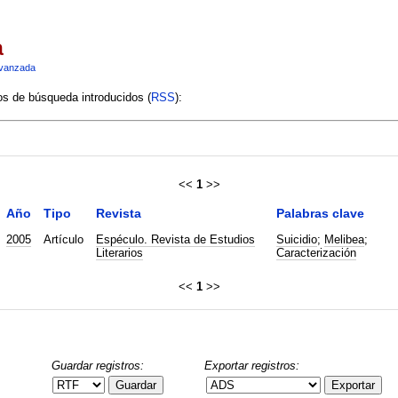
a
vanzada
ios de búsqueda introducidos (
RSS
):
<<
1
>>
Año
Tipo
Revista
Palabras clave
2005
Artículo
Espéculo. Revista de Estudios
Suicidio
;
Melibea
;
Literarios
Caracterización
<<
1
>>
Guardar registros:
Exportar registros:
Guardar
Exportar