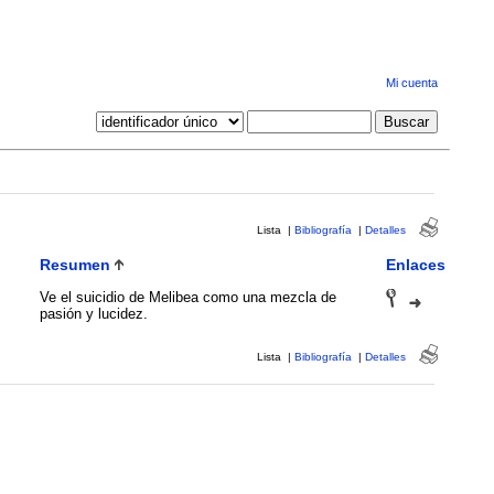
Mi cuenta
Lista
|
Bibliografía
|
Detalles
Resumen
Enlaces
Ve el suicidio de Melibea como una mezcla de
pasión y lucidez.
Lista
|
Bibliografía
|
Detalles