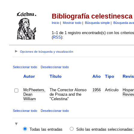
Bibliografía celestinesca
Inicio
|
Mostrar todo
|
Búsqueda simple
|
Búsqueda av
1–1 de 1 registro encontrado(s) con los criteri
(
RSS
):
Opciones de búsqueda y visualización
Seleccionar todo
Deseleccionar todo
Autor
Título
Año
Tipo
Revis
McPheeters,
The Corrector Alonso
1956
Artículo
Hispan
Dean
de Proaza and the
Revie
William
"Celestina"
Seleccionar todo
Deseleccionar todo
Todas las entradas
Sólo las entradas seleccionadas: