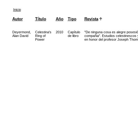
Inicio
Autor
Título
Año
Tipo
Revista
Deyermond,
Celestina's
2010
Capítulo
"De ninguna cosa es alegre posesió
Alan David
Ring of
de libro
compañia". Estudios celestinescos 
Power
en honor del profesor Joseph Tho