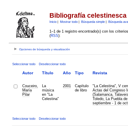
Bibliografía celestinesca
Inicio
|
Mostrar todo
|
Búsqueda simple
|
Búsqueda av
1–1 de 1 registro encontrado(s) con los criteri
(
RSS
):
Opciones de búsqueda y visualización
Seleccionar todo
Deseleccionar todo
Autor
Título
Año
Tipo
Revista
Couceiro,
La
2001
Capítulo
"La Celestina", V cen
María
música
de libro
Actas del Congreso I
Pilar
en "La
(Salamanca, Talavera
Celestina"
Toledo, La Puebla de
septiembre - 1 de oc
Seleccionar todo
Deseleccionar todo