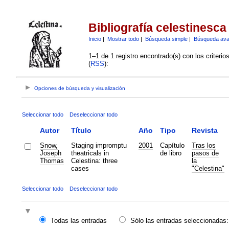
Bibliografía celestinesca
Inicio
|
Mostrar todo
|
Búsqueda simple
|
Búsqueda av
1–1 de 1 registro encontrado(s) con los criteri
(
RSS
):
Opciones de búsqueda y visualización
Seleccionar todo
Deseleccionar todo
Autor
Título
Año
Tipo
Revista
Snow,
Staging impromptu
2001
Capítulo
Tras los
Joseph
theatricals in
de libro
pasos de
Thomas
Celestina: three
la
cases
"Celestina"
Seleccionar todo
Deseleccionar todo
Todas las entradas
Sólo las entradas seleccionadas: