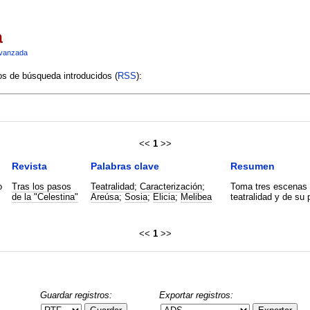
a
vanzada
ios de búsqueda introducidos (
RSS
):
<<
1
>>
Revista
Palabras clave
Resumen
o
Tras los pasos
Teatralidad
;
Caracterización
;
Toma tres escenas d
de la "Celestina"
Areúsa
;
Sosia
;
Elicia
;
Melibea
teatralidad y de su
<<
1
>>
Guardar registros:
Exportar registros: