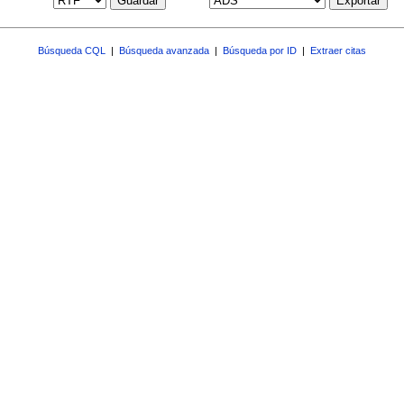
Guardar
Exportar
Búsqueda CQL
|
Búsqueda avanzada
|
Búsqueda por ID
|
Extraer citas