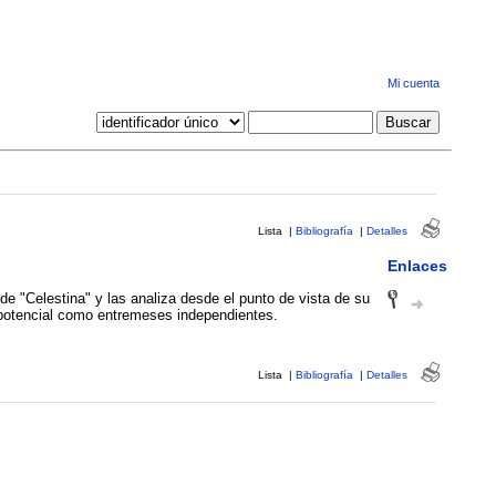
Mi cuenta
Lista
|
Bibliografía
|
Detalles
Enlaces
e "Celestina" y las analiza desde el punto de vista de su
 potencial como entremeses independientes.
Lista
|
Bibliografía
|
Detalles