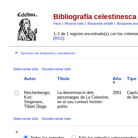
Bibliografía celestinesca
Inicio
|
Mostrar todo
|
Búsqueda simple
|
Búsqueda av
1–1 de 1 registro encontrado(s) con los criteri
(
RSS
):
Opciones de búsqueda y visualización
Seleccionar todo
Deseleccionar todo
Autor
Título
Año
Tipo
Reichenberger,
La denominació dels
2001
Capítu
Kurt
;
personatges de La Celestina
de lib
Stegmann,
en el seu context històric-
Tilbert Diego
polític
Seleccionar todo
Deseleccionar todo
Todas las entradas
Sólo las entradas seleccionadas: