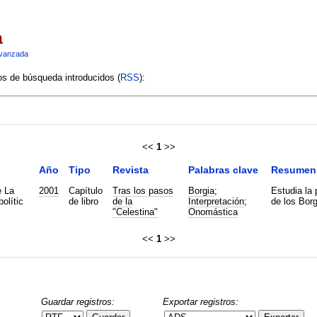
a
vanzada
ios de búsqueda introducidos (
RSS
):
<<
1
>>
Año
Tipo
Revista
Palabras clave
Resumen
e La
2001
Capítulo
Tras los pasos
Borgia
;
Estudia la 
olític
de libro
de la
Interpretación
;
de los Borg
"Celestina"
Onomástica
<<
1
>>
Guardar registros:
Exportar registros: