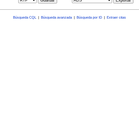
Guardar
Exportar
Búsqueda CQL
|
Búsqueda avanzada
|
Búsqueda por ID
|
Extraer citas