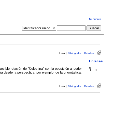
Mi cuenta
Lista
|
Bibliografía
|
Detalles
Enlaces
posible relación de "Celestina" con la oposición al poder
ia desde la perspectica, por ejemplo, de la onomástica.
Lista
|
Bibliografía
|
Detalles