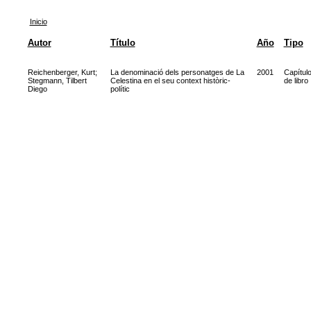
Inicio
Autor
Título
Año
Tipo
Reichenberger, Kurt
;
La denominació dels personatges de La
2001
Capítul
Stegmann, Tilbert
Celestina en el seu context històric-
de libro
Diego
polític