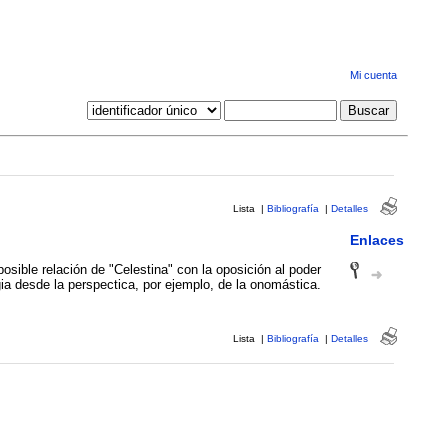
Mi cuenta
Lista
|
Bibliografía
|
Detalles
Enlaces
posible relación de "Celestina" con la oposición al poder
ia desde la perspectica, por ejemplo, de la onomástica.
Lista
|
Bibliografía
|
Detalles