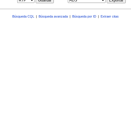
Guardar
Exportar
Búsqueda CQL
|
Búsqueda avanzada
|
Búsqueda por ID
|
Extraer citas