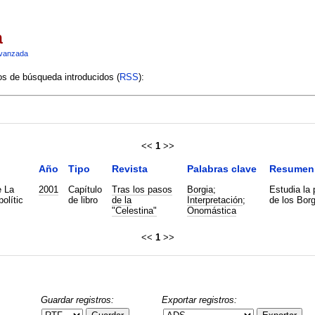
a
vanzada
ios de búsqueda introducidos (
RSS
):
<<
1
>>
Año
Tipo
Revista
Palabras clave
Resumen
e La
2001
Capítulo
Tras los pasos
Borgia
;
Estudia la 
olític
de libro
de la
Interpretación
;
de los Borg
"Celestina"
Onomástica
<<
1
>>
Guardar registros:
Exportar registros: