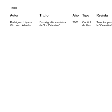
Inicio
Autor
Título
Año
Tipo
Revista
Rodríguez López-
Estratigrafía escénica
2001
Capítulo
Tras los pas
Vázquez, Alfredo
de "La Celestina"
de libro
la "Celestina