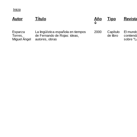
Inicio
Autor
Título
Año
Tipo
Revist
Esparza
La lingüística española en tiempos
2000
Capítulo
El mund
Torres,
de Fernando de Rojas: ideas,
de libro
contiend
Miguel Ángel
autores, obras
sobre "L