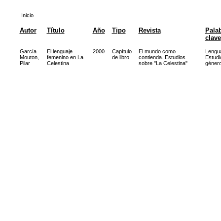
Inicio
Autor
Título
Año
Tipo
Revista
Pala
clave
García
El lenguaje
2000
Capítulo
El mundo como
Lengu
Mouton,
femenino en La
de libro
contienda. Estudios
Estudi
Pilar
Celestina
sobre "La Celestina"
géner