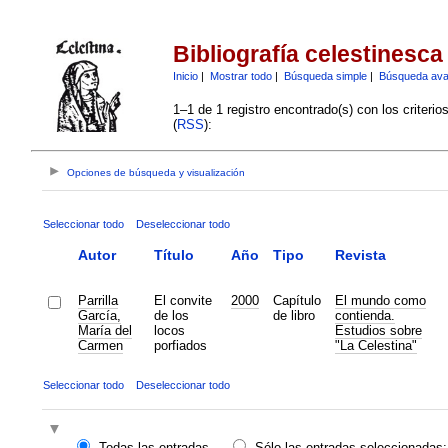
Bibliografía celestinesca
Inicio
|
Mostrar todo
|
Búsqueda simple
|
Búsqueda av
1–1 de 1 registro encontrado(s) con los criteri
(
RSS
):
Opciones de búsqueda y visualización
Seleccionar todo
Deseleccionar todo
Autor
Título
Año
Tipo
Revista
Parrilla
El convite
2000
Capítulo
El mundo como
García,
de los
de libro
contienda.
María del
locos
Estudios sobre
Carmen
porfiados
"La Celestina"
Seleccionar todo
Deseleccionar todo
Todas las entradas
Sólo las entradas seleccionadas: