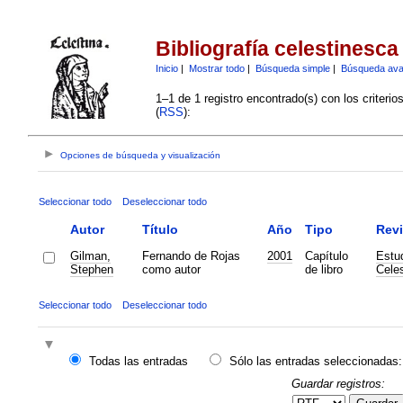
Bibliografía celestinesca
Inicio
|
Mostrar todo
|
Búsqueda simple
|
Búsqueda av
1–1 de 1 registro encontrado(s) con los criteri
(
RSS
):
Opciones de búsqueda y visualización
Seleccionar todo
Deseleccionar todo
Autor
Título
Año
Tipo
Revi
Gilman,
Fernando de Rojas
2001
Capítulo
Estu
Stephen
como autor
de libro
Celes
Seleccionar todo
Deseleccionar todo
Todas las entradas
Sólo las entradas seleccionadas:
Guardar registros: