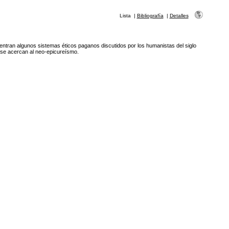
Lista
|
Bibliografía
|
Detalles
entran algunos sistemas éticos paganos discutidos por los humanistas del siglo
 se acercan al neo-epicureísmo.