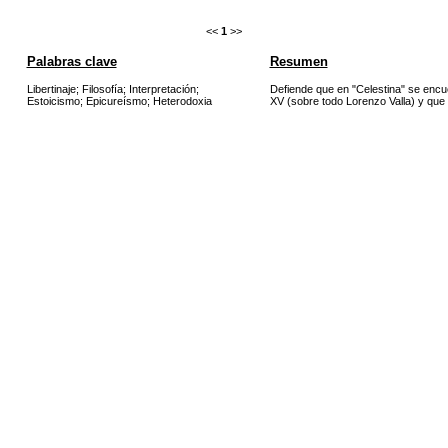
<<
1
>>
Palabras clave
Resumen
Libertinaje
;
Filosofía
;
Interpretación
;
Defiende que en "Celestina" se encu
Estoicismo
;
Epicureísmo
;
Heterodoxia
XV (sobre todo Lorenzo Valla) y que