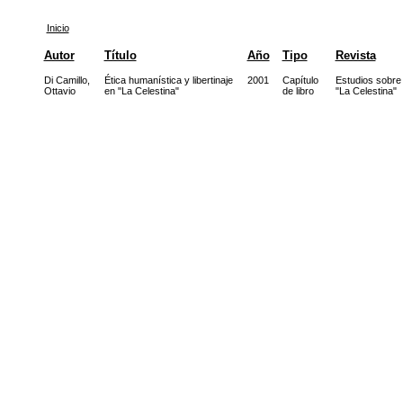
Inicio
Autor
Título
Año
Tipo
Revista
Di Camillo,
Ética humanística y libertinaje
2001
Capítulo
Estudios sobre
Ottavio
en "La Celestina"
de libro
"La Celestina"