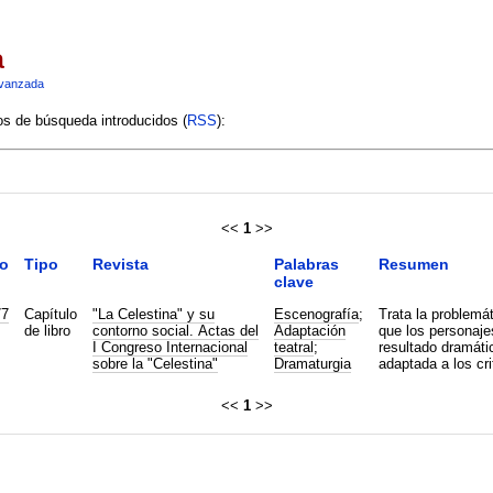
a
vanzada
ios de búsqueda introducidos (
RSS
):
<<
1
>>
o
Tipo
Revista
Palabras
Resumen
clave
77
Capítulo
"La Celestina" y su
Escenografía
;
Trata la problemá
de libro
contorno social. Actas del
Adaptación
que los personaje
I Congreso Internacional
teatral
;
resultado dramáti
sobre la "Celestina"
Dramaturgia
adaptada a los crit
<<
1
>>