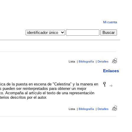
Mi cuenta
Lista
|
Bibliografía
|
Detalles
Enlaces
tica de la puesta en escena de "Celestina" y la manera en
s pueden ser reinterpretados para obtener un mejor
co. Acompaña al artículo el texto de una representación
erios descritos por el autor.
Lista
|
Bibliografía
|
Detalles