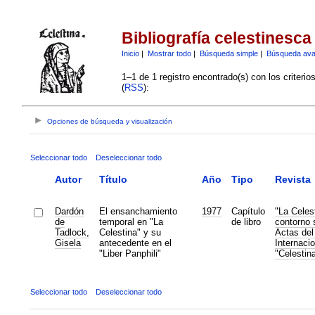
Bibliografía celestinesca
Inicio
|
Mostrar todo
|
Búsqueda simple
|
Búsqueda av
1–1 de 1 registro encontrado(s) con los criteri
(
RSS
):
Opciones de búsqueda y visualización
Seleccionar todo
Deseleccionar todo
Autor
Título
Año
Tipo
Revista
Dardón
El ensanchamiento
1977
Capítulo
"La Celes
de
temporal en "La
de libro
contorno s
Tadlock,
Celestina" y su
Actas del
Gisela
antecedente en el
Internacio
"Liber Panphili"
"Celestin
Seleccionar todo
Deseleccionar todo