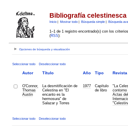
Bibliografía celestinesca
Inicio
|
Mostrar todo
|
Búsqueda simple
|
Búsqueda av
1–1 de 1 registro encontrado(s) con los criteri
(
RSS
):
Opciones de búsqueda y visualización
Seleccionar todo
Deseleccionar todo
Autor
Título
Año
Tipo
Revista
O'Connor,
La desmitificación de
1977
Capítulo
"La Celes
Thomas
Celestina en "El
de libro
contorno 
Austin
encanto es la
Actas de
hermosura" de
Internaci
Salazar y Torres
"Celestin
Seleccionar todo
Deseleccionar todo