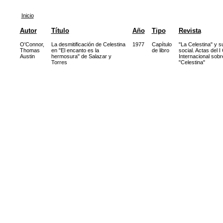
Inicio
Autor
Título
Año
Tipo
Revista
O'Connor,
La desmitificación de Celestina
1977
Capítulo
"La Celestina" y s
Thomas
en "El encanto es la
de libro
social. Actas del 
Austin
hermosura" de Salazar y
Internacional sobr
Torres
"Celestina"