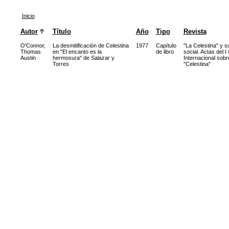
Inicio
Autor
Título
Año
Tipo
Revista
O'Connor,
La desmitificación de Celestina
1977
Capítulo
"La Celestina" y s
Thomas
en "El encanto es la
de libro
social. Actas del 
Austin
hermosura" de Salazar y
Internacional sobr
Torres
"Celestina"