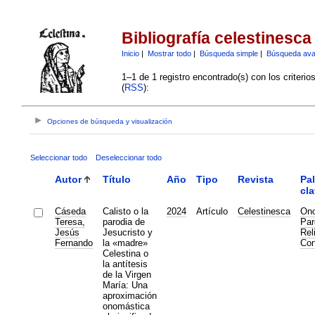
Bibliografía celestinesca
Inicio
|
Mostrar todo
|
Búsqueda simple
|
Búsqueda av
1–1 de 1 registro encontrado(s) con los criteri
(
RSS
):
Opciones de búsqueda y visualización
Seleccionar todo
Deseleccionar todo
Autor
Título
Año
Tipo
Revista
Pa
cl
Cáseda
Calisto o la
2024
Artículo
Celestinesca
Ono
Teresa,
parodia de
Par
Jesús
Jesucristo y
Rel
Fernando
la «madre»
Con
Celestina o
la antítesis
de la Virgen
María: Una
aproximación
onomástica