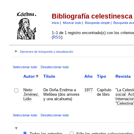
Bibliografía celestinesca
Inicio
|
Mostrar todo
|
Búsqueda simple
|
Búsqueda av
1–1 de 1 registro encontrado(s) con los criteri
(
RSS
):
Opciones de búsqueda y visualización
Seleccionar todo
Deseleccionar todo
Autor
Título
Año
Tipo
Revista
Nieto
De Doña Endrina a
1977
Capítulo
"La Celest
Jiménez,
Melibea (dos amores
de libro
social. Ac
Lidio
y una alcahueta)
Internacion
"Celestina
Seleccionar todo
Deseleccionar todo
Todas las entradas
Sólo las entradas seleccionadas: