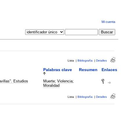
Mi cuenta
Lista
|
Bibliografía
|
Detalles
Palabras clave
Resumen
Enlaces
villas". Estudios
Muerte
;
Violencia
;
Moralidad
Lista
|
Bibliografía
|
Detalles