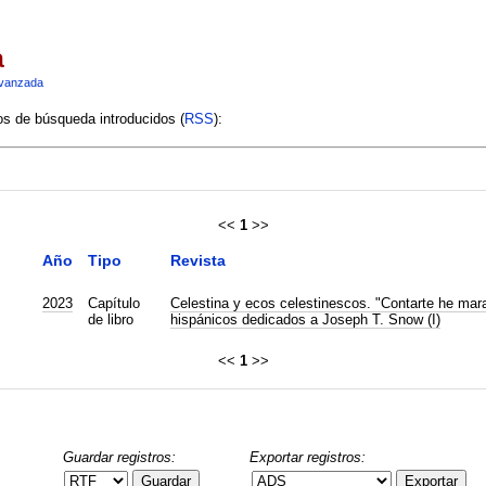
a
vanzada
ios de búsqueda introducidos (
RSS
):
<<
1
>>
Año
Tipo
Revista
2023
Capítulo
Celestina y ecos celestinescos. "Contarte he mara
de libro
hispánicos dedicados a Joseph T. Snow (I)
<<
1
>>
Guardar registros:
Exportar registros:
Guardar
Exportar