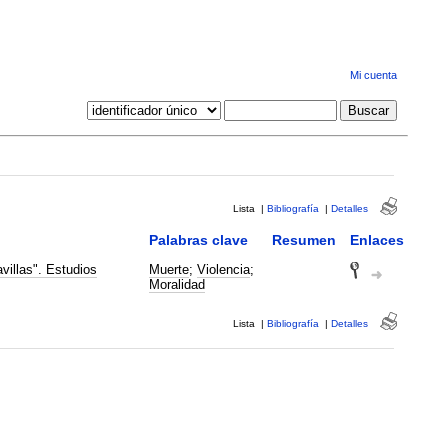
Mi cuenta
Lista
|
Bibliografía
|
Detalles
Palabras clave
Resumen
Enlaces
villas". Estudios
Muerte
;
Violencia
;
Moralidad
Lista
|
Bibliografía
|
Detalles