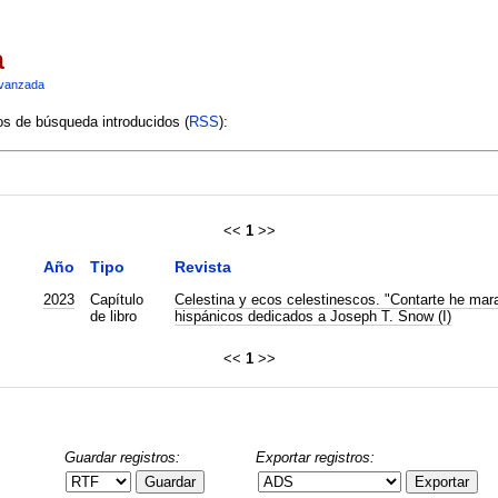
a
vanzada
ios de búsqueda introducidos (
RSS
):
<<
1
>>
Año
Tipo
Revista
2023
Capítulo
Celestina y ecos celestinescos. "Contarte he mara
de libro
hispánicos dedicados a Joseph T. Snow (I)
<<
1
>>
Guardar registros:
Exportar registros:
Guardar
Exportar