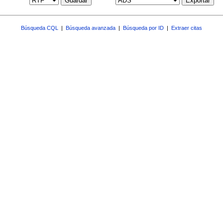
Guardar
Exportar
Búsqueda CQL
|
Búsqueda avanzada
|
Búsqueda por ID
|
Extraer citas