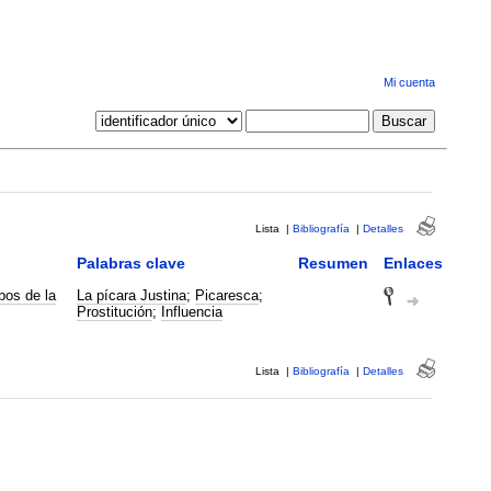
Mi cuenta
Lista
|
Bibliografía
|
Detalles
Palabras clave
Resumen
Enlaces
La pícara Justina
;
Picaresca
;
Prostitución
;
Influencia
Lista
|
Bibliografía
|
Detalles