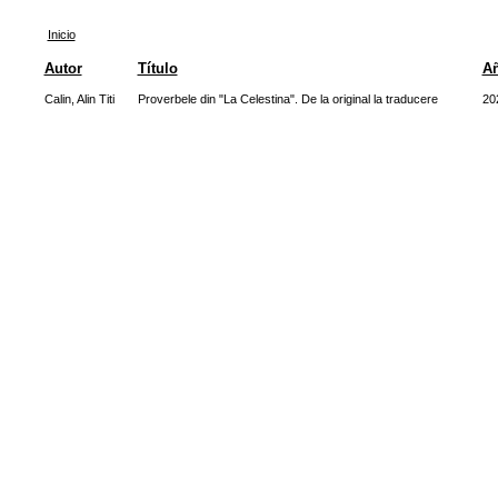
Inicio
Autor
Título
A
Calin, Alin Titi
Proverbele din "La Celestina". De la original la traducere
20