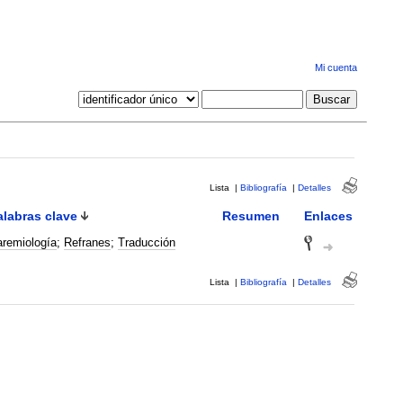
Mi cuenta
Lista
|
Bibliografía
|
Detalles
alabras clave
Resumen
Enlaces
remiología
;
Refranes
;
Traducción
Lista
|
Bibliografía
|
Detalles