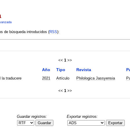
a
vanzada
ios de búsqueda introducidos (
RSS
):
<<
1
>>
Año
Tipo
Revista
P
l la traducere
2021
Artículo
Philologica Jassyensia
Pa
<<
1
>>
Guardar registros:
Exportar registros:
Guardar
Exportar