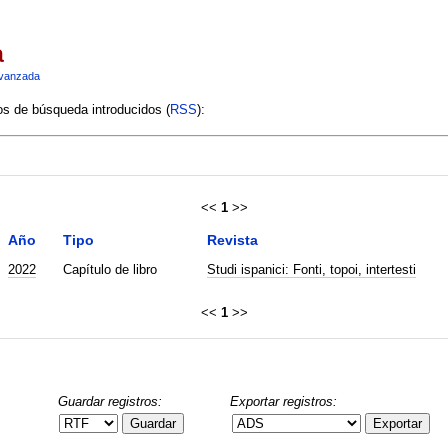
a
vanzada
ios de búsqueda introducidos (
RSS
):
<<
1
>>
Año
Tipo
Revista
2022
Capítulo de libro
Studi ispanici: Fonti, topoi, intertesti
<<
1
>>
Guardar registros:
Exportar registros:
Guardar
Exportar