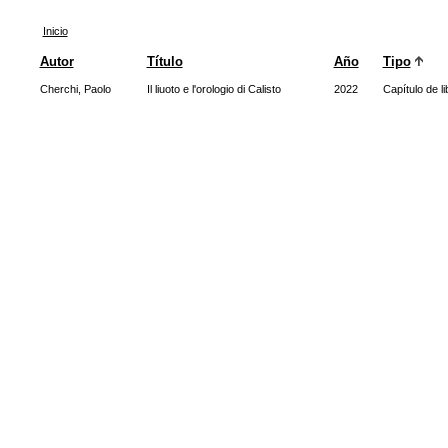
Inicio
Autor
Título
Año
Tipo
Cherchi, Paolo
Il liuoto e l'orologio di Calisto
2022
Capítulo de li