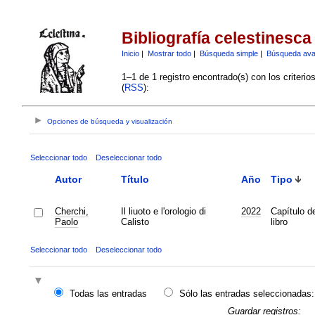
Bibliografía celestinesca
Inicio
|
Mostrar todo
|
Búsqueda simple
|
Búsqueda av
1–1 de 1 registro encontrado(s) con los criteri
(
RSS
):
Opciones de búsqueda y visualización
Seleccionar todo
Deseleccionar todo
Autor
Título
Año
Tipo
Cherchi,
Il liuoto e l'orologio di
2022
Capítulo d
Paolo
Calisto
libro
Seleccionar todo
Deseleccionar todo
Todas las entradas
Sólo las entradas seleccionadas:
Guardar registros: