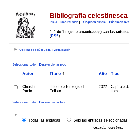
Bibliografía celestinesca
Inicio
|
Mostrar todo
|
Búsqueda simple
|
Búsqueda av
1–1 de 1 registro encontrado(s) con los criteri
(
RSS
):
Opciones de búsqueda y visualización
Seleccionar todo
Deseleccionar todo
Autor
Título
Año
Tipo
Cherchi,
Il liuoto e l'orologio di
2022
Capítulo d
Paolo
Calisto
libro
Seleccionar todo
Deseleccionar todo
Todas las entradas
Sólo las entradas seleccionadas:
Guardar registros: