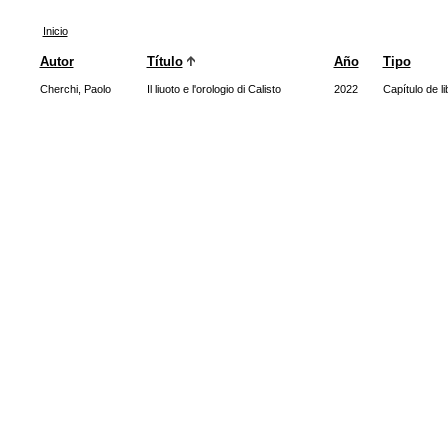
Inicio
Autor
Título
Año
Tipo
Cherchi, Paolo
Il liuoto e l'orologio di Calisto
2022
Capítulo de li