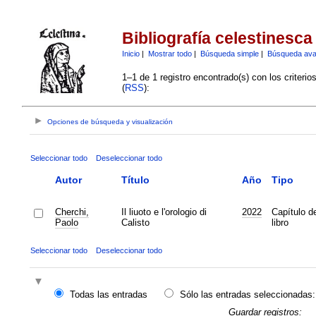
Bibliografía celestinesca
Inicio
|
Mostrar todo
|
Búsqueda simple
|
Búsqueda av
1–1 de 1 registro encontrado(s) con los criteri
(
RSS
):
Opciones de búsqueda y visualización
Seleccionar todo
Deseleccionar todo
Autor
Título
Año
Tipo
Cherchi,
Il liuoto e l'orologio di
2022
Capítulo d
Paolo
Calisto
libro
Seleccionar todo
Deseleccionar todo
Todas las entradas
Sólo las entradas seleccionadas:
Guardar registros: