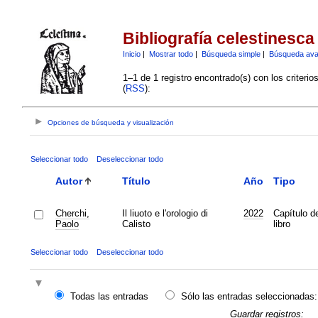
Bibliografía celestinesca
Inicio
|
Mostrar todo
|
Búsqueda simple
|
Búsqueda av
1–1 de 1 registro encontrado(s) con los criteri
(
RSS
):
Opciones de búsqueda y visualización
Seleccionar todo
Deseleccionar todo
Autor
Título
Año
Tipo
Cherchi,
Il liuoto e l'orologio di
2022
Capítulo d
Paolo
Calisto
libro
Seleccionar todo
Deseleccionar todo
Todas las entradas
Sólo las entradas seleccionadas:
Guardar registros: