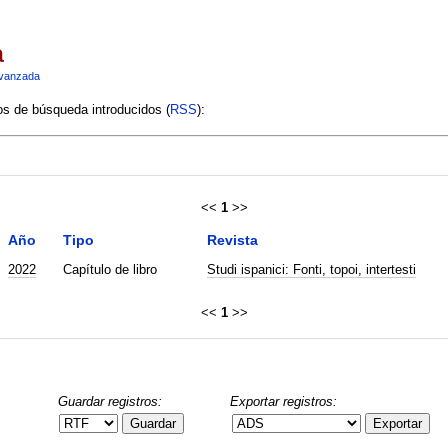
a
vanzada
ios de búsqueda introducidos (
RSS
):
<<
1
>>
Año
Tipo
Revista
2022
Capítulo de libro
Studi ispanici: Fonti, topoi, intertesti
<<
1
>>
Guardar registros:
Exportar registros:
Guardar
Exportar