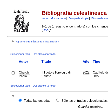
Bibliografía celestinesca
Inicio
|
Mostrar todo
|
Búsqueda simple
|
Búsqueda av
1–1 de 1 registro encontrado(s) con los criteri
(
RSS
):
Opciones de búsqueda y visualización
Seleccionar todo
Deseleccionar todo
Autor
Título
Año
Tipo
Cherchi,
Il liuoto e l'orologio di
2022
Capítulo d
Paolo
Calisto
libro
Seleccionar todo
Deseleccionar todo
Todas las entradas
Sólo las entradas seleccionadas:
Guardar registros: