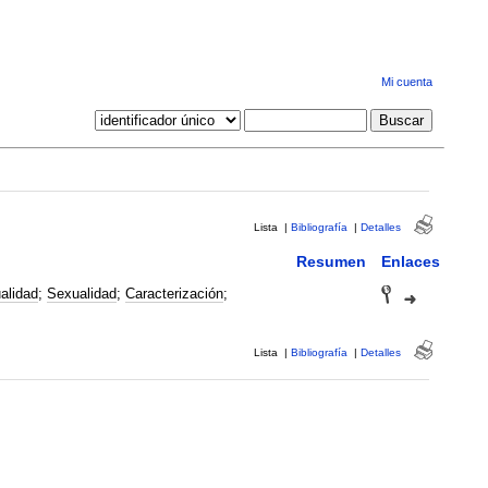
Mi cuenta
Lista
|
Bibliografía
|
Detalles
Resumen
Enlaces
alidad
;
Sexualidad
;
Caracterización
;
Lista
|
Bibliografía
|
Detalles