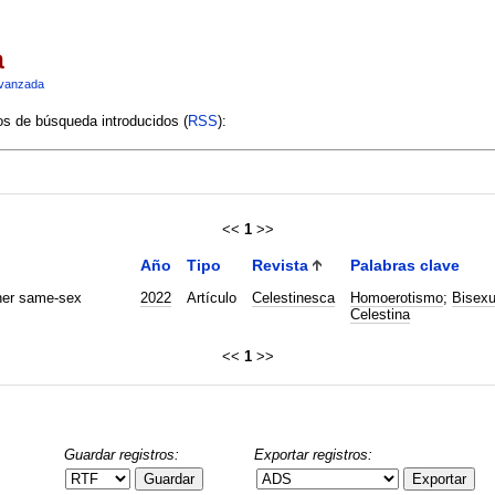
a
vanzada
ios de búsqueda introducidos (
RSS
):
<<
1
>>
Año
Tipo
Revista
Palabras clave
 her same-sex
2022
Artículo
Celestinesca
Homoerotismo
;
Bisexu
Celestina
<<
1
>>
Guardar registros:
Exportar registros:
Guardar
Exportar