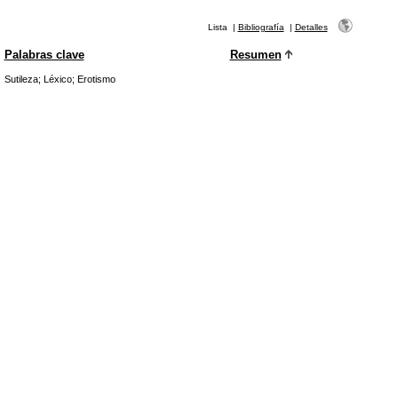
Lista
|
Bibliografía
|
Detalles
Palabras clave
Resumen
Sutileza
;
Léxico
;
Erotismo