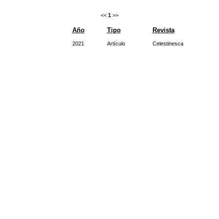
<<
1
>>
Año
Tipo
Revista
2021
Artículo
Celestinesca