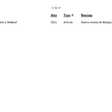
<<
1
>>
Año
Tipo
Revista
isto y Melibea"
2021
Artículo
Nueva revista de filología