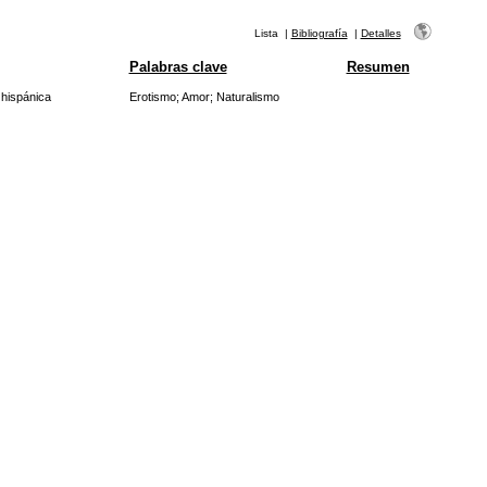
Lista
|
Bibliografía
|
Detalles
Palabras clave
Resumen
 hispánica
Erotismo
;
Amor
;
Naturalismo