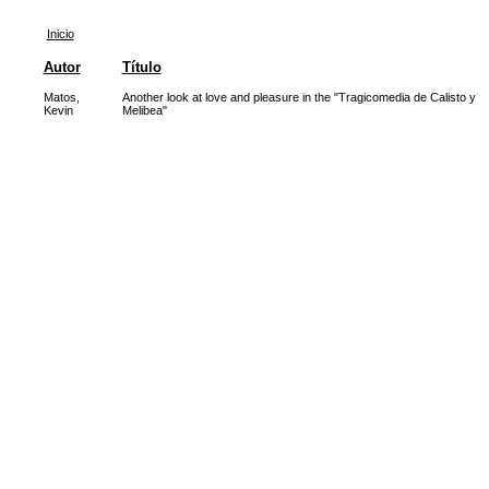
Inicio
Autor
Título
Matos,
Another look at love and pleasure in the "Tragicomedia de Calisto y
Kevin
Melibea"