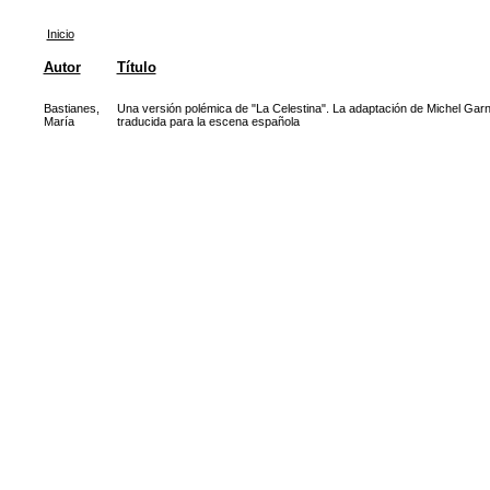
Inicio
Autor
Título
Bastianes,
Una versión polémica de "La Celestina". La adaptación de Michel Gar
María
traducida para la escena española