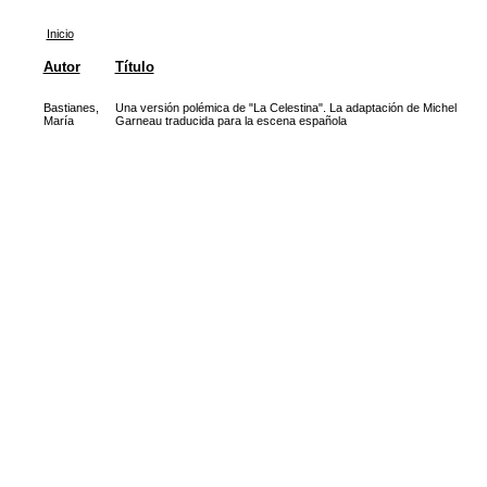
Inicio
Autor
Título
Bastianes,
Una versión polémica de "La Celestina". La adaptación de Michel
María
Garneau traducida para la escena española