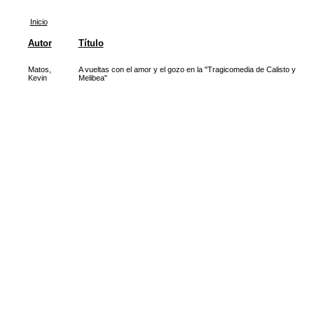
Inicio
Autor
Título
Matos,
A vueltas con el amor y el gozo en la "Tragicomedia de Calisto y
Kevin
Melibea"