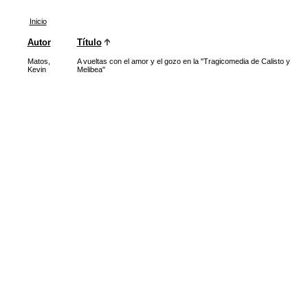
Inicio
Autor
Título
Matos,
A vueltas con el amor y el gozo en la "Tragicomedia de Calisto y
Kevin
Melibea"