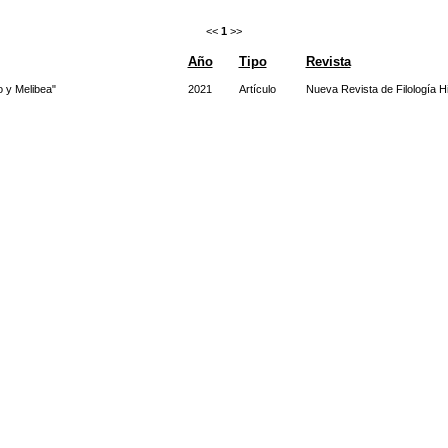
<<
1
>>
Año
Tipo
Revista
o y Melibea"
2021
Artículo
Nueva Revista de Filología H