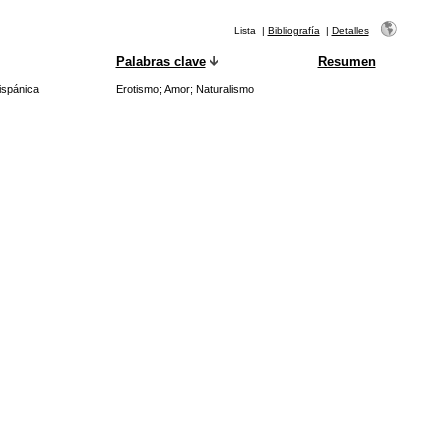
Lista
|
Bibliografía
|
Detalles
Palabras clave
Resumen
ispánica
Erotismo
;
Amor
;
Naturalismo