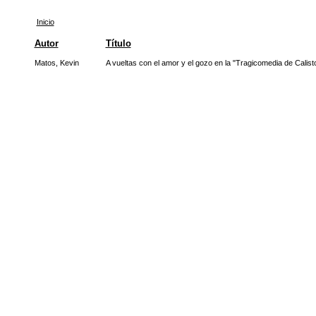
Inicio
Autor
Título
Matos, Kevin
A vueltas con el amor y el gozo en la "Tragicomedia de Calist