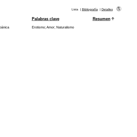
Lista
|
Bibliografía
|
Detalles
Palabras clave
Resumen
pánica
Erotismo
;
Amor
;
Naturalismo