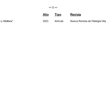
<<
1
>>
Año
Tipo
Revista
o y Melibea"
2021
Artículo
Nueva Revista de Filología His