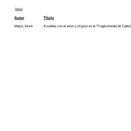
Inicio
Autor
Título
Matos, Kevin
A vueltas con el amor y el gozo en la "Tragicomedia de Calist